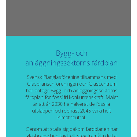
Bygg- och
anläggningssektorns färdplan
Svensk Planglasförening tillsammans med
Glasbranschföreningen och Glascentrum
har antagit Bygg- och anläggningssektorns
färdplan för fossilfri konkurrenskraft. Målet
är att år 2030 ha halverat de fossila
utsläppen och senast 2045 vara helt
klimatneutral.
Genom att ställa sig bakom färdplanen har
glasbranschen tagit ett steg framåt i detta