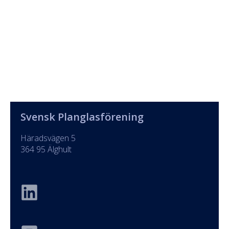
Svensk Planglasförening
Häradsvägen 5
364 95 Älghult