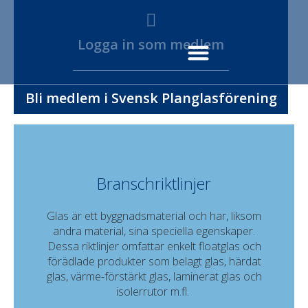
Logga in som medlem
Bli medlem i Svensk Planglasförening
Branschriktlinjer
Glas är ett byggnadsmaterial och har, liksom
andra material, sina speciella egenskaper.
Dessa riktlinjer omfattar enkelt floatglas och
förädlade produkter som belagt glas, härdat
glas, värme-förstärkt glas, laminerat glas och
isolerrutor m.fl.