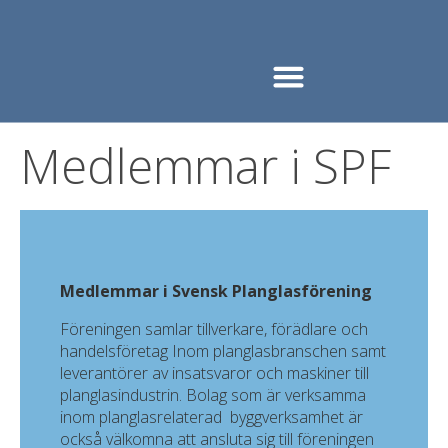
Medlemmar i SPF
Medlemmar i Svensk Planglasförening
Föreningen samlar tillverkare, förädlare och
handelsföretag Inom planglasbranschen samt
leverantörer av insatsvaror och maskiner till
planglasindustrin. Bolag som är verksamma
inom planglasrelaterad byggverksamhet är
också välkomna att ansluta sig till föreningen