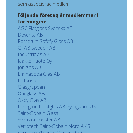
som associerad medlem.
Följande företag är medlemmar i
föreningen:
AGC Flatglass Svenska AB
Deventa AB
Forserum Safefy Glass AB
GFAB sweden AB
Industriglas AB
Jaakko Tuote Oy
Joniglas AB
Emmaboda Glas AB
Elitfönster
Glasgruppen
Oneglass AB
Osby Glas AB
Pilkington Floatglas AB
Pyroguard UK
Saint-Gobain Glass
Svenska Fönster AB
Vetrotech Saint-Gobain Nord A / S
Värnamo Sliperi & Glasmästeri