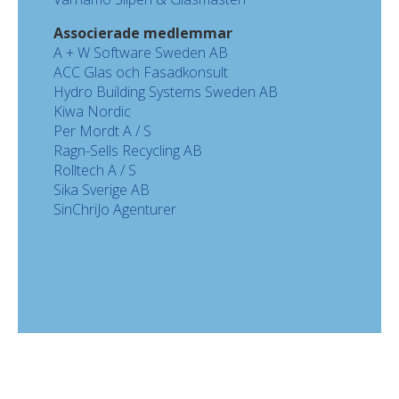
Associerade medlemmar
A + W Software Sweden AB
ACC Glas och Fasadkonsult
Hydro Building Systems Sweden AB
Kiwa Nordic
Per Mordt A / S
Ragn-Sells Recycling AB
Rolltech A / S
Sika Sverige AB
SinChriJo Agenturer