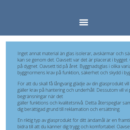
Inget annat material än glas isolerar, avskärmar och 
kan se genom det. Oavsett var det är placerat i bygget.
på dygnet. Oavsett tid på året. Byggnadsglas i olika var
byggnormens krav på funktion, säkerhet och skydd i by
För att du skall få långvarig glädje av din glasprodukt v
gäller krav på hantering och underhåll. Dessutom vill 
begränsningar när det
gäller funktions och kvalitetsnivå. Detta återspeglar sa
dig berättigad grund till reklamation och ersättning.
En riktig typ av glasprodukt för ditt ändamål är en fra
bidra till att du känner dig trygg och komfortabel. Oavset