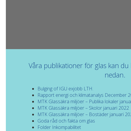
Våra publikationer för glas kan du
nedan.
Bulging of IGU exjobb LTH.
Rapport energi och klimatanalys December 
MTK Glassäkra miljöer – Publika lokaler janua
MTK Glassäkra miljöer – Skolor januari 2022
MTK Glassäkra miljöer – Bostäder januari 2
Goda råd och fakta om glas
Folder Inkompabilitet