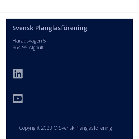
Svensk Planglasförening
Häradsvägen 5
364 95 Älghult
Copyright 2020 © Svensk Planglasförening