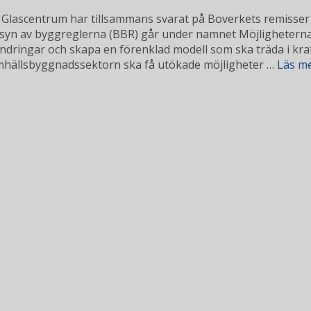
 Glascentrum har tillsammans svarat på Boverkets remisser
syn av byggreglerna (BBR) går under namnet Möjlighetern
dringar och skapa en förenklad modell som ska träda i kraf
samhällsbyggnadssektorn ska få utökade möjligheter …
Läs m