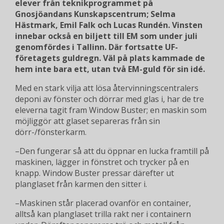
elever från teknikprogrammet på
Gnosjöandans Kunskapscentrum; Selma
Hästmark, Emil Falk och Lucas
Rundén
. Vinsten
innebar också en biljett till EM som under juli
genomfördes i Tallinn. Där fortsatte UF-
företagets guldregn. Väl på plats kammade de
hem inte bara ett, utan två EM-guld för sin idé.
Med en stark vilja att lösa återvinningscentralers
deponi av fönster och dörrar med glas i, har de tre
eleverna tagit fram Window Buster; en maskin som
möjliggör att glaset separeras från sin
dörr-/fönsterkarm.
–Den fungerar så att du öppnar en lucka framtill på
maskinen, lägger in fönstret och trycker på en
knapp. Window Buster pressar därefter ut
planglaset från karmen den sitter i.
–Maskinen står placerad ovanför en container,
alltså kan planglaset trilla rakt ner i containern