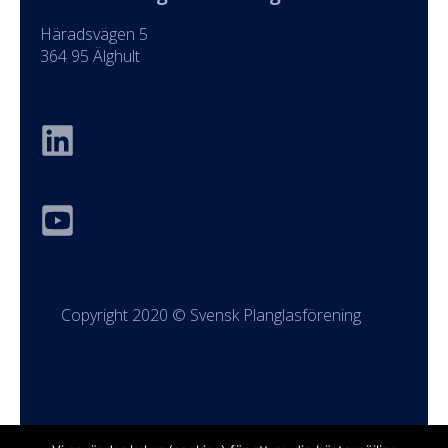
Häradsvägen 5
364 95 Älghult
Copyright 2020 © Svensk Planglasförening