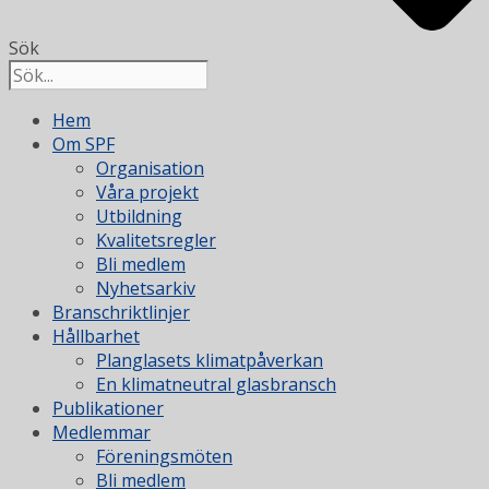
Sök
Hem
Om SPF
Organisation
Våra projekt
Utbildning
Kvalitetsregler
Bli medlem
Nyhetsarkiv
Branschriktlinjer
Hållbarhet
Planglasets klimatpåverkan
En klimatneutral glasbransch
Publikationer
Medlemmar
Föreningsmöten
Bli medlem