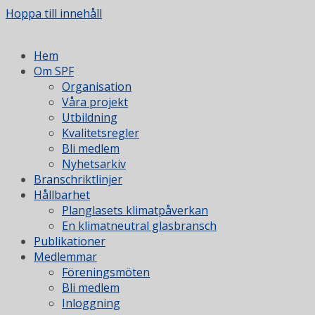
Hoppa till innehåll
Hem
Om SPF
Organisation
Våra projekt
Utbildning
Kvalitetsregler
Bli medlem
Nyhetsarkiv
Branschriktlinjer
Hållbarhet
Planglasets klimatpåverkan
En klimatneutral glasbransch
Publikationer
Medlemmar
Föreningsmöten
Bli medlem
Inloggning