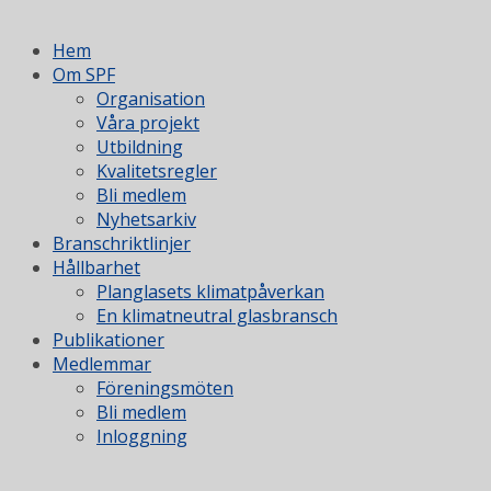
Hem
Om SPF
Organisation
Våra projekt
Utbildning
Kvalitetsregler
Bli medlem
Nyhetsarkiv
Branschriktlinjer
Hållbarhet
Planglasets klimatpåverkan
En klimatneutral glasbransch
Publikationer
Medlemmar
Föreningsmöten
Bli medlem
Inloggning