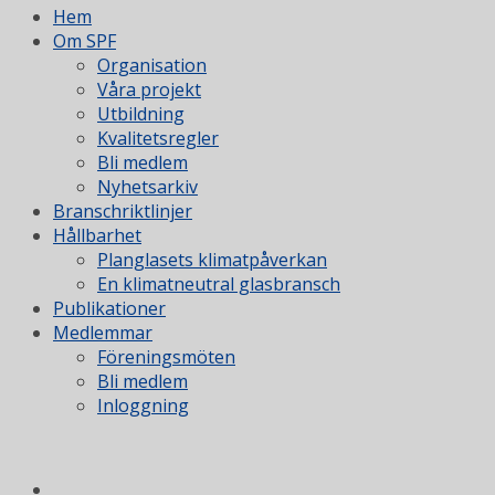
Hem
Om SPF
Organisation
Våra projekt
Utbildning
Kvalitetsregler
Bli medlem
Nyhetsarkiv
Branschriktlinjer
Hållbarhet
Planglasets klimatpåverkan
En klimatneutral glasbransch
Publikationer
Medlemmar
Föreningsmöten
Bli medlem
Inloggning