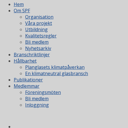
Hem
Om SPF
Organisation
Våra projekt
Utbildning
Kvalitetsregler
Bli medlem
Nyhetsarkiv
Branschriktlinjer
Hållbarhet
Planglasets klimatpåverkan
En klimatneutral glasbransch
Publikationer
Medlemmar
Föreningsmöten
Bli medlem
Inloggning