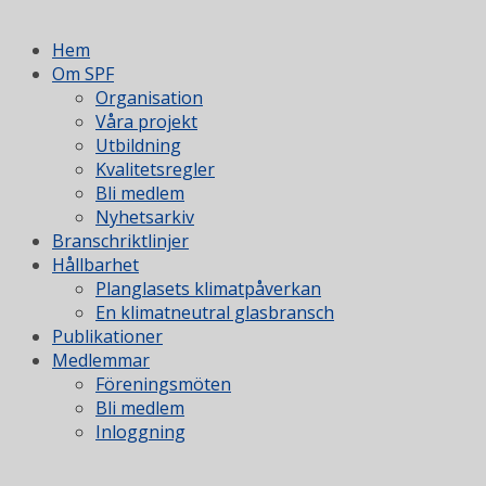
Hem
Om SPF
Organisation
Våra projekt
Utbildning
Kvalitetsregler
Bli medlem
Nyhetsarkiv
Branschriktlinjer
Hållbarhet
Planglasets klimatpåverkan
En klimatneutral glasbransch
Publikationer
Medlemmar
Föreningsmöten
Bli medlem
Inloggning