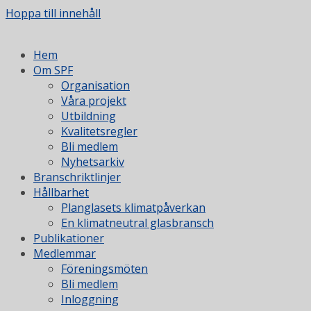
Hoppa till innehåll
Hem
Om SPF
Organisation
Våra projekt
Utbildning
Kvalitetsregler
Bli medlem
Nyhetsarkiv
Branschriktlinjer
Hållbarhet
Planglasets klimatpåverkan
En klimatneutral glasbransch
Publikationer
Medlemmar
Föreningsmöten
Bli medlem
Inloggning