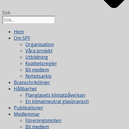
Sök
Hem
Om SPF
Organisation
Våra projekt
Utbildning
Kvalitetsregler
Bli medlem
Nyhetsarkiv
Branschriktlinjer
Hållbarhet
Planglasets klimatpåverkan
En klimatneutral glasbransch
Publikationer
Medlemmar
Föreningsmöten
Bli medlem