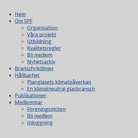
Hem
Om SPF
Organisation
Våra projekt
Utbildning
Kvalitetsregler
Bli medlem
Nyhetsarkiv
Branschriktlinjer
Hållbarhet
Planglasets klimatpåverkan
En klimatneutral glasbransch
Publikationer
Medlemmar
Föreningsmöten
Bli medlem
Inloggning