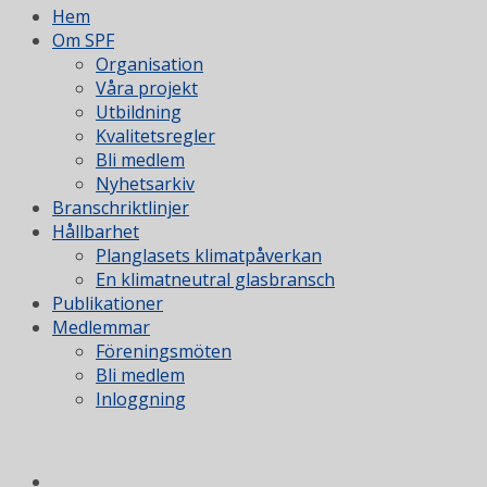
Hem
Om SPF
Organisation
Våra projekt
Utbildning
Kvalitetsregler
Bli medlem
Nyhetsarkiv
Branschriktlinjer
Hållbarhet
Planglasets klimatpåverkan
En klimatneutral glasbransch
Publikationer
Medlemmar
Föreningsmöten
Bli medlem
Inloggning