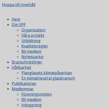
Hoppa till innehåll
Hem
Om SPF
Organisation
Våra projekt
Utbildning
Kvalitetsregler
Bli medlem
Nyhetsarkiv
Branschriktlinjer
Hållbarhet
Planglasets klimatpåverkan
En klimatneutral glasbransch
Publikationer
Medlemmar
Föreningsmöten
Bli medlem
Inloggning