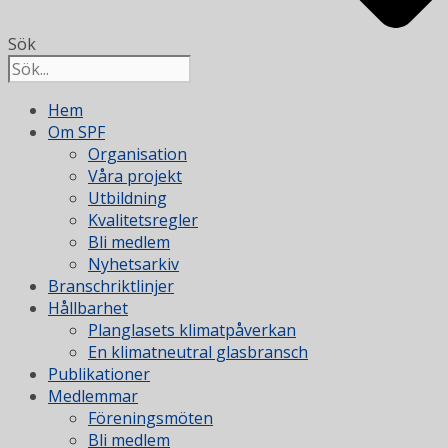
Sök
Hem
Om SPF
Organisation
Våra projekt
Utbildning
Kvalitetsregler
Bli medlem
Nyhetsarkiv
Branschriktlinjer
Hållbarhet
Planglasets klimatpåverkan
En klimatneutral glasbransch
Publikationer
Medlemmar
Föreningsmöten
Bli medlem