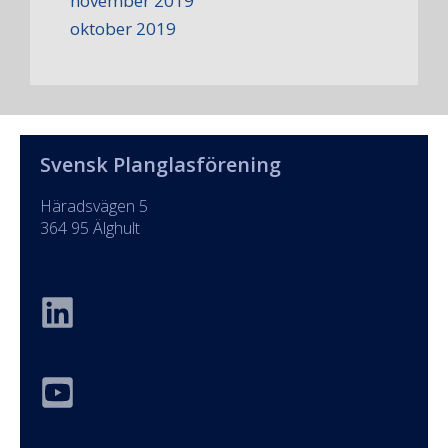
november 2019
oktober 2019
Svensk Planglasförening
Häradsvägen 5
364 95 Älghult